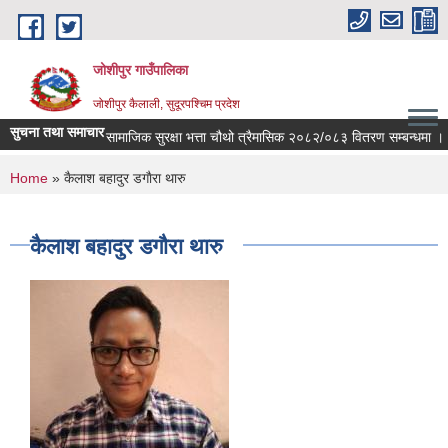
Skip to main content
जोशीपुर गाउँपालिका
जोशीपुर कैलाली, सुदूरपश्चिम प्रदेश
सुचना तथा समाचार
सामाजिक सुरक्षा भत्ता चौथो त्रैमासिक २०८२/०८३ वितरण सम्बन्धमा ।
You are here
Home
» कैलाश बहादुर डगाैरा थारु
कैलाश बहादुर डगाैरा थारु