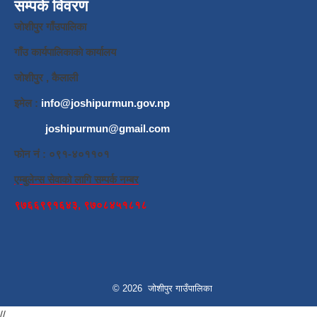
सम्पर्क विवरण
जाेशीपुर गाँउपालिका
गाँउ कार्यपालिकाकाे कार्यालय
जाेशीपुर , कैलाली
इमेल :
info@joshipurmun.gov.np
joshipurmun@gmail.com
फाेन नं : ०९१-४०११०१
एम्बुलेन्स सेवाको लागि सम्पर्क नम्बर
९७६६९९१६४३, ९७०८४५१८१८
© 2026 जोशीपुर गाउँपालिका
//