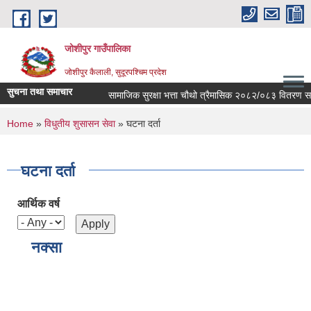
Skip to main content
जोशीपुर गाउँपालिका
जोशीपुर कैलाली, सुदूरपश्चिम प्रदेश
सुचना तथा समाचार
सामाजिक सुरक्षा भत्ता चौथो त्रैमासिक २०८२/०८३ वितरण सम्ब
You are here
Home
»
विधुतीय शुसासन सेवा
» घटना दर्ता
घटना दर्ता
आर्थिक वर्ष
नक्सा