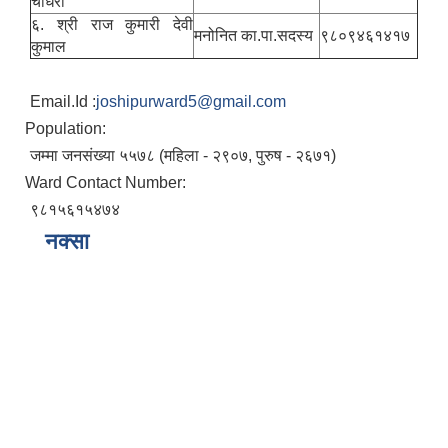
चाैधरी
६. श्री राज कुमारी देवी
मनोनित का.पा.सदस्य
९८०९४६१४१७
कुमाल
Email.Id :
joshipurward5@gmail.com
Population:
जम्मा जनसंख्या ५५७८ (महिला - २९०७, पुरुष - २६७१)
Ward Contact Number:
९८१५६१५४७४
नक्सा