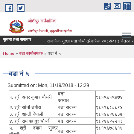
Skip to main content
जोशीपुर गाउँपालिका
जोशीपुर कैलाली, सुदूरपश्चिम प्रदेश
सुचना तथा समाचार
सामाजिक सुरक्षा भत्ता चौथो त्रैमासिक २०८२/०८३ वितरण सम्ब
You are here
Home
»
वडा कार्यालयहरु
» वडा नं ५
वडा नं ५
Submitted on:
Mon, 11/19/2018 - 12:29
वडा
१. श्री अनर कुमार चाैधरी
९८१५६१५४७४
अध्यक्ष
२. श्री सोनी डंगौरा
वडा सदस्य
९८११६८८८९४
३. श्री शान्ती नेपाली
वडा सदस्य
९८१४६२६६३७
४. श्री राम बहादुर चाैधरी
वडा सदस्य
९८२४६२२२१३
५. श्री श्याम सुन्दर
९८१५६७८६१४
वडा सदस्य