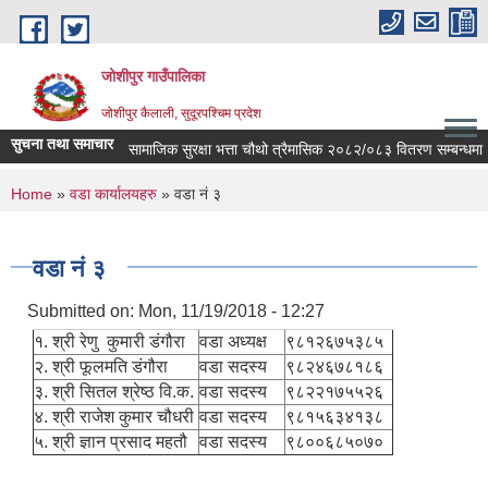
Skip to main content
जोशीपुर गाउँपालिका
जोशीपुर कैलाली, सुदूरपश्चिम प्रदेश
सुचना तथा समाचार
सामाजिक सुरक्षा भत्ता चौथो त्रैमासिक २०८२/०८३ वितरण सम्बन्धमा 
You are here
Home
»
वडा कार्यालयहरु
» वडा नं ३
वडा नं ३
Submitted on:
Mon, 11/19/2018 - 12:27
१. श्री रेणु कुमारी डंगौरा
वडा अध्यक्ष
९८१२६७५३८५
२. श्री फूलमति डंगौरा
वडा सदस्य
९८२४६७८१८६
३. श्री सितल श्रेष्ठ वि.क.
वडा सदस्य
९८२२१७५५२६
४. श्री राजेश कुमार चौधरी
वडा सदस्य
९८१५६३४१३८
५. श्री ज्ञान प्रसाद महतौ
वडा सदस्य
९८००६८५०७०