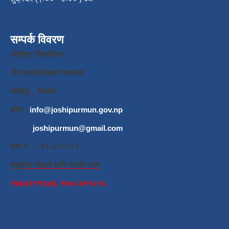
सम्पर्क विवरण
जाेशीपुर गाँउपालिका
गाँउ कार्यपालिकाकाे कार्यालय
जाेशीपुर , कैलाली
इमेल :
info@joshipurmun.gov.np
joshipurmun@gmail.com
फाेन नं : ०९१-४०११०१
एम्बुलेन्स सेवाको लागि सम्पर्क नम्बर
९७६६९९१६४३, ९७०८४५१८१८